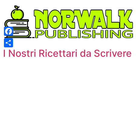
Skip
to
content
Facebook
I Nostri Ricettari da Scrivere
Share