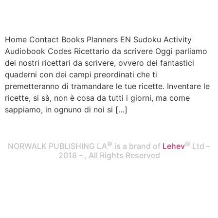
Home Contact Books Planners EN Sudoku Activity
Audiobook Codes Ricettario da scrivere Oggi parliamo
dei nostri ricettari da scrivere, ovvero dei fantastici
quaderni con dei campi preordinati che ti
premetteranno di tramandare le tue ricette. Inventare le
ricette, si sà, non è cosa da tutti i giorni, ma come
sappiamo, in ognuno di noi si […]
©
©
NORWALK PUBLISHING LA
is a brand of
Lehev
Ltd –
2018 -
, All Rights Reserved